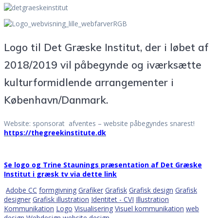
Logo til Det Græske Institut, der i løbet af
2018/2019 vil påbegynde og iværksætte
kulturformidlende arrangementer i
København/Danmark.
Website: sponsorat afventes – website påbegyndes snarest!
https://thegreekinstitute.dk
Se logo og Trine Staunings præsentation af Det Græske
Institut i græsk tv via dette link
Adobe CC
formgivning
Grafiker
Grafisk
Grafisk design
Grafisk
designer
Grafisk illustration
Identitet - CVI
Illustration
Kommunikation
Logo
Visualisering
Visuel kommunikation
web
design
Webdesign
website design