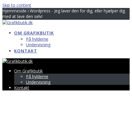
Skip to content
Hjemmeside i Wordpress - Jeg laver den for dig, eller hjælper dig
med at lave den selv!
OM GRAFIKBUTIK
På hylderne
Undervisning
KONTAKT
Om Grafikbutik
På hylderne
Undervisning
Kontakt