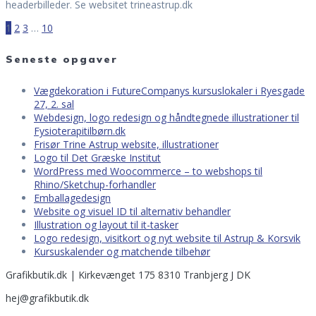
headerbilleder. Se websitet trineastrup.dk
Page
Page
Page
Page
1
2
3
…
10
Posts
Seneste opgaver
navigation
Vægdekoration i FutureCompanys kursuslokaler i Ryesgade
27, 2. sal
Webdesign, logo redesign og håndtegnede illustrationer til
Fysioterapitilbørn.dk
Frisør Trine Astrup website, illustrationer
Logo til Det Græske Institut
WordPress med Woocommerce – to webshops til
Rhino/Sketchup-forhandler
Emballagedesign
Website og visuel ID til alternativ behandler
Illustration og layout til it-tasker
Logo redesign, visitkort og nyt website til Astrup & Korsvik
Kursuskalender og matchende tilbehør
Grafikbutik.dk | Kirkevænget 175 8310 Tranbjerg J DK
hej@grafikbutik.dk