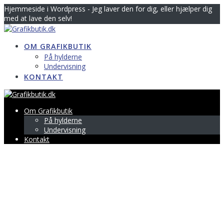
Skip
Hjemmeside i Wordpress - Jeg laver den for dig, eller hjælper dig
to
med at lave den selv!
content
OM GRAFIKBUTIK
På hylderne
Undervisning
KONTAKT
Om Grafikbutik
På hylderne
Undervisning
Kontakt