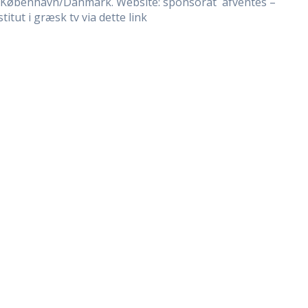
r i København/Danmark. Website: sponsorat afventes –
tut i græsk tv via dette link