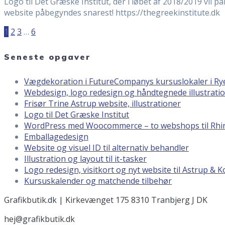
Logo til Det Græske Institut, der i løbet af 2018/2019 v
website påbegyndes snarest! https://thegreekinstitute.dk 
Posts
Page
Page
Page
Page
1
2
3
…
6
navigation
Seneste opgaver
Vægdekoration i FutureCompanys kursuslokaler i Ryes
Webdesign, logo redesign og håndtegnede illustratione
Frisør Trine Astrup website, illustrationer
Logo til Det Græske Institut
WordPress med Woocommerce – to webshops til Rhi
Emballagedesign
Website og visuel ID til alternativ behandler
Illustration og layout til it-tasker
Logo redesign, visitkort og nyt website til Astrup & K
Kursuskalender og matchende tilbehør
Grafikbutik.dk | Kirkevænget 175 8310 Tranbjerg J DK
hej@grafikbutik.dk