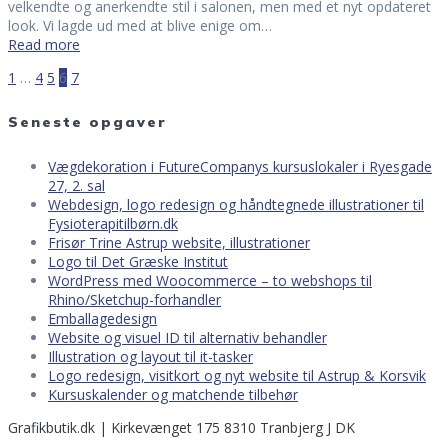
velkendte og anerkendte stil i salonen, men med et nyt opdateret
look. Vi lagde ud med at blive enige om…
Read more
Page
Page
Page
Page
Page
1
…
4
5
6
7
Posts
Seneste opgaver
navigation
Vægdekoration i FutureCompanys kursuslokaler i Ryesgade
27, 2. sal
Webdesign, logo redesign og håndtegnede illustrationer til
Fysioterapitilbørn.dk
Frisør Trine Astrup website, illustrationer
Logo til Det Græske Institut
WordPress med Woocommerce – to webshops til
Rhino/Sketchup-forhandler
Emballagedesign
Website og visuel ID til alternativ behandler
Illustration og layout til it-tasker
Logo redesign, visitkort og nyt website til Astrup & Korsvik
Kursuskalender og matchende tilbehør
Grafikbutik.dk | Kirkevænget 175 8310 Tranbjerg J DK