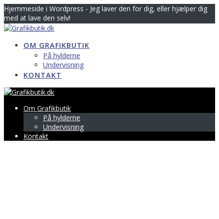
Skip
Hjemmeside i Wordpress - Jeg laver den for dig, eller hjælper dig
to
med at lave den selv!
content
OM GRAFIKBUTIK
På hylderne
Undervisning
KONTAKT
Om Grafikbutik
På hylderne
Undervisning
Kontakt