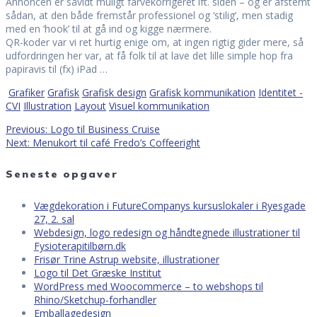
Annoncen er såvidt muligt farvekorrigeret ift. siden – og er afstemt
sådan, at den både fremstår professionel og ‘stilig’, men stadig
med en ‘hook’ til at gå ind og kigge nærmere.
QR-koder var vi ret hurtig enige om, at ingen rigtig gider mere, så
udfordringen her var, at få folk til at lave det lille simple hop fra
papiravis til (fx) iPad …
Grafiker
Grafisk
Grafisk design
Grafisk kommunikation
Identitet -
CVI
Illustration
Layout
Visuel kommunikation
Previous
Previous:
Logo til Business Cruise
Indlægsnavigation
Next
post:
Next:
Menukort til café Fredo’s Coffeeright
post:
Seneste opgaver
Vægdekoration i FutureCompanys kursuslokaler i Ryesgade
27, 2. sal
Webdesign, logo redesign og håndtegnede illustrationer til
Fysioterapitilbørn.dk
Frisør Trine Astrup website, illustrationer
Logo til Det Græske Institut
WordPress med Woocommerce – to webshops til
Rhino/Sketchup-forhandler
Emballagedesign