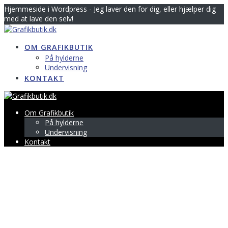
Skip
Hjemmeside i Wordpress - Jeg laver den for dig, eller hjælper dig
to
med at lave den selv!
content
OM GRAFIKBUTIK
På hylderne
Undervisning
KONTAKT
Om Grafikbutik
På hylderne
Undervisning
Kontakt